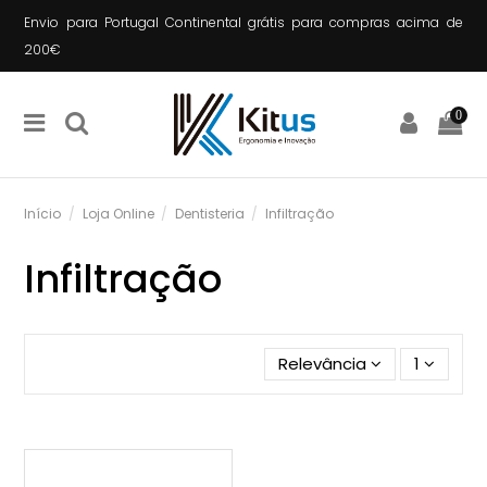
Envio para Portugal Continental grátis para compras acima de
200€
0
Início
Loja Online
Dentisteria
Infiltração
Infiltração
Relevância
1