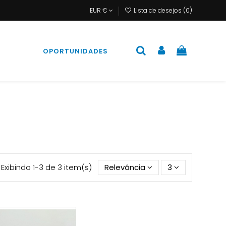
EUR €
Lista de desejos (
0
)
S
OPORTUNIDADES
Exibindo 1-3 de 3 item(s)
Relevância
3