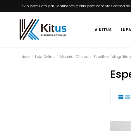
Envio para Portugal Continental grátis para compras acima d
A KITUS
LUP
Início
Loja Online
Material Clínico
Espelhos fotográfico
Esp