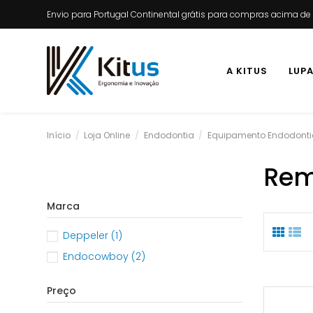
Envio para Portugal Continental grátis para compras acima d
A KITUS
LUP
Início
Loja Online
Endodontia
Equipamento Endodonti
Rem
Marca
Deppeler
(1)
Endocowboy
(2)
Preço