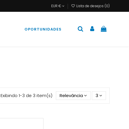
EUR €
Lista de desejos (
0
)
S
OPORTUNIDADES
Exibindo 1-3 de 3 item(s)
Relevância
3