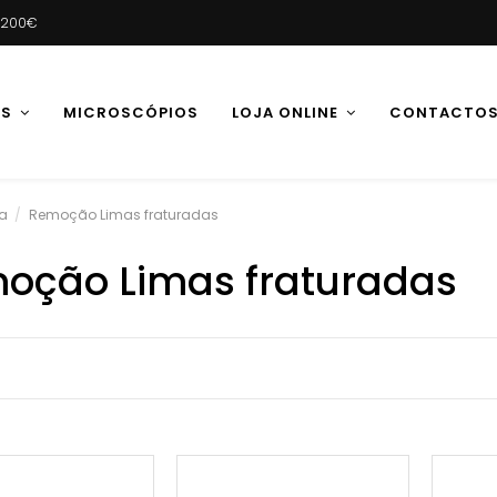
e 200€
AS
MICROSCÓPIOS
LOJA ONLINE
CONTACTO
a
Remoção Limas fraturadas
oção Limas fraturadas