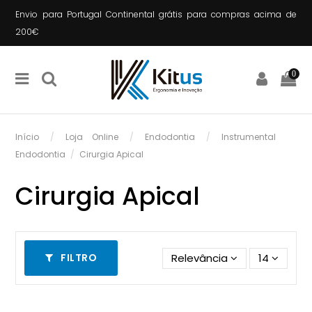
Envio para Portugal Continental grátis para compras acima de
200€
0
Início
Loja Online
Endodontia
Instrumental
Endodontia
Cirurgia Apical
Cirurgia Apical
Relevância
14
FILTRO