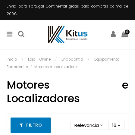
Envio para Portugal Continental grátis para compras acima de
200€
0
Início
Loja Online
Endodontia
Equipamento
Endodontia
Motores e Localizadores
Motores e
Localizadores
Relevância
16
FILTRO