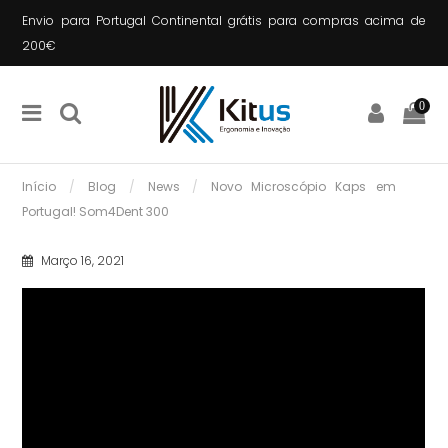
Envio para Portugal Continental grátis para compras acima de
200€
0
Início
Blog
News
Novo Microscópio Kaps em
Portugal! Som4Dent 300
Março 16, 2021