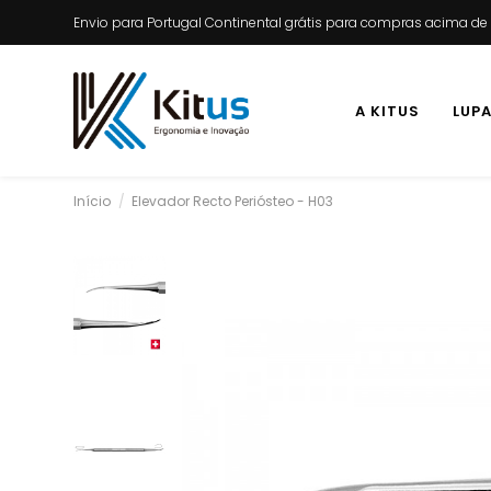
Envio para Portugal Continental grátis para compras acima d
A KITUS
LUP
Início
Elevador Recto Periósteo - H03