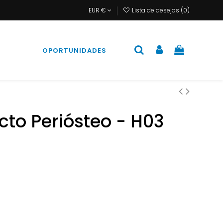
EUR €
Lista de desejos (
0
)
S
OPORTUNIDADES
cto Periósteo - H03