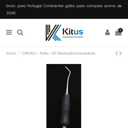
Envio para Portugal Continental grátis para compras acima de
200€
0
Início
CPRO5C - Preto - KIT Restorative Essentials