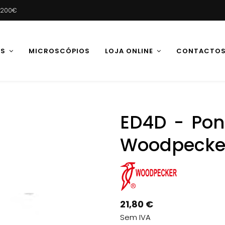
e 200€
AS
MICROSCÓPIOS
LOJA ONLINE
CONTACTO
ED4D - Pon
Woodpecke
21,80 €
Sem IVA