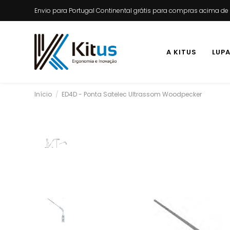
Envio para Portugal Continental grátis para compras acima d
A KITUS
LUP
Início
ED4D - Ponta Satelec Ultrassom Woodpecker