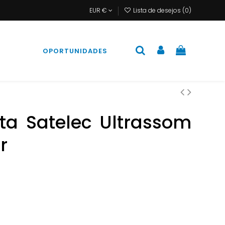
EUR €
Lista de desejos (
0
)
S
OPORTUNIDADES
ta Satelec Ultrassom
r